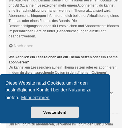
Web-Browsern: du bekamst keine Informationen bei einem Update. Seit
phpBB 3.1 ähneln Lesezeichen mehr einem Abonnement: du kannst
eine Benachrichtigung erhalten, wenn ein Thema aktualisiert wird.
Abonnements hingegen informieren dich bei einer Aktualisierung eines
Themas oder eines Forums des Boards. Die
Benachrichtigungsoptionen für Lesezeichen und Abonnements können
im persönlichen Bereich unter „Benachrichtigungen einstellen“
geändert werden.
Nach oben
Wie kann ich ein Lesezeichen auf ein Thema setzen oder ein Thema
abonnieren?
Du kannst ein Lesezeichen auf ein Thema setzen oder es abonnieren,
in dem du die entsprechende Option in den „Themen-Optionen“
auswählst, die sich normalerweise ober- und unterhalb des
Diese Website nutzt Cookies, um dir den
Diskussionsverlaufs des Themas befinden.
Wenn du bei der Antwort auf ein Thema die Option „Mich
bestmöglichen Komfort bei der Nutzung zu
benachrichtigen, sobald eine Antwort geschrieben wurde“ aktivierst,
bieten.
Mehr erfahren
wird das Thema ebenfalls für dich abonniert.
Nach oben
Verstanden!
Wie kann ich ein Forum abonnieren?
Um ein Forum zu abonnieren, verwende im Forum den Link „Forum