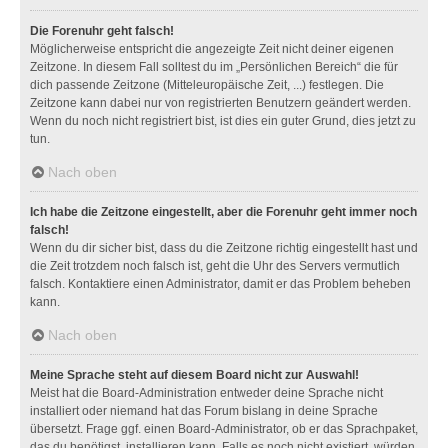
Die Forenuhr geht falsch!
Möglicherweise entspricht die angezeigte Zeit nicht deiner eigenen
Zeitzone. In diesem Fall solltest du im „Persönlichen Bereich“ die für
dich passende Zeitzone (Mitteleuropäische Zeit, ...) festlegen. Die
Zeitzone kann dabei nur von registrierten Benutzern geändert werden.
Wenn du noch nicht registriert bist, ist dies ein guter Grund, dies jetzt zu
tun.
Nach oben
Ich habe die Zeitzone eingestellt, aber die Forenuhr geht immer noch
falsch!
Wenn du dir sicher bist, dass du die Zeitzone richtig eingestellt hast und
die Zeit trotzdem noch falsch ist, geht die Uhr des Servers vermutlich
falsch. Kontaktiere einen Administrator, damit er das Problem beheben
kann.
Nach oben
Meine Sprache steht auf diesem Board nicht zur Auswahl!
Meist hat die Board-Administration entweder deine Sprache nicht
installiert oder niemand hat das Forum bislang in deine Sprache
übersetzt. Frage ggf. einen Board-Administrator, ob er das Sprachpaket,
das du benötigst, installieren kann. Falls es noch nicht existiert, würden