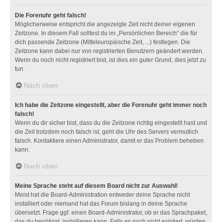
Die Forenuhr geht falsch!
Möglicherweise entspricht die angezeigte Zeit nicht deiner eigenen
Zeitzone. In diesem Fall solltest du im „Persönlichen Bereich“ die für
dich passende Zeitzone (Mitteleuropäische Zeit, ...) festlegen. Die
Zeitzone kann dabei nur von registrierten Benutzern geändert werden.
Wenn du noch nicht registriert bist, ist dies ein guter Grund, dies jetzt zu
tun.
Nach oben
Ich habe die Zeitzone eingestellt, aber die Forenuhr geht immer noch
falsch!
Wenn du dir sicher bist, dass du die Zeitzone richtig eingestellt hast und
die Zeit trotzdem noch falsch ist, geht die Uhr des Servers vermutlich
falsch. Kontaktiere einen Administrator, damit er das Problem beheben
kann.
Nach oben
Meine Sprache steht auf diesem Board nicht zur Auswahl!
Meist hat die Board-Administration entweder deine Sprache nicht
installiert oder niemand hat das Forum bislang in deine Sprache
übersetzt. Frage ggf. einen Board-Administrator, ob er das Sprachpaket,
das du benötigst, installieren kann. Falls es noch nicht existiert, würden