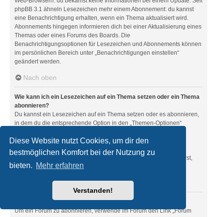
Web-Browsern: du bekamst keine Informationen bei einem Update. Seit
phpBB 3.1 ähneln Lesezeichen mehr einem Abonnement: du kannst
eine Benachrichtigung erhalten, wenn ein Thema aktualisiert wird.
Abonnements hingegen informieren dich bei einer Aktualisierung eines
Themas oder eines Forums des Boards. Die
Benachrichtigungsoptionen für Lesezeichen und Abonnements können
im persönlichen Bereich unter „Benachrichtigungen einstellen“
geändert werden.
Nach oben
Wie kann ich ein Lesezeichen auf ein Thema setzen oder ein Thema
abonnieren?
Du kannst ein Lesezeichen auf ein Thema setzen oder es abonnieren,
in dem du die entsprechende Option in den „Themen-Optionen“
auswählst, die sich normalerweise ober- und unterhalb des
Diese Website nutzt Cookies, um dir den
Diskussionsverlaufs des Themas befinden.
Wenn du bei der Antwort auf ein Thema die Option „Mich
bestmöglichen Komfort bei der Nutzung zu
benachrichtigen, sobald eine Antwort geschrieben wurde“ aktivierst,
bieten.
Mehr erfahren
wird das Thema ebenfalls für dich abonniert.
Nach oben
Verstanden!
Wie kann ich ein Forum abonnieren?
Um ein Forum zu abonnieren, verwende im Forum den Link „Forum