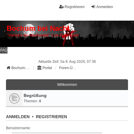
Registrieren
Anmelden
Bochum bei Nacht
"Vampire die Maskerade" Live-Rollenspiel
FAQ
Aktuelle Zeit: Sa 8. Aug 2026, 07:36
Bochum-bei-Nacht Galerie
Portal
Foren-Übersicht
Willkommen
Begrüßung
Themen:
4
ANMELDEN
•
REGISTRIEREN
Benutzername: