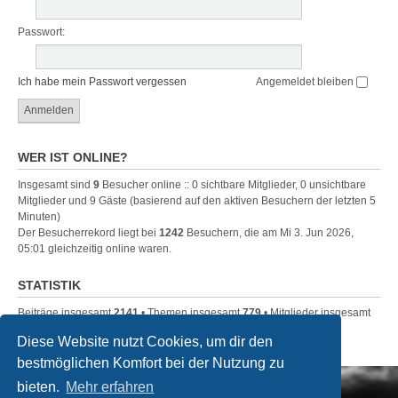
Passwort:
Ich habe mein Passwort vergessen
Angemeldet bleiben
WER IST ONLINE?
Insgesamt sind
9
Besucher online :: 0 sichtbare Mitglieder, 0 unsichtbare
Mitglieder und 9 Gäste (basierend auf den aktiven Besuchern der letzten 5
Minuten)
Der Besucherrekord liegt bei
1242
Besuchern, die am Mi 3. Jun 2026,
05:01 gleichzeitig online waren.
STATISTIK
Beiträge insgesamt
2141
• Themen insgesamt
779
• Mitglieder insgesamt
33
• Unser neuestes Mitglied:
Black
Diese Website nutzt Cookies, um dir den
bestmöglichen Komfort bei der Nutzung zu
Bochum-bei-Nacht Galerie
Portal
Foren-Übersicht
bieten.
Mehr erfahren