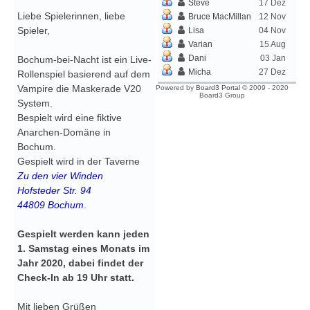
Steve
17 Dez
Liebe Spielerinnen, liebe
Bruce MacMillan
12 Nov
Spieler,
Lisa
04 Nov
Varian
15 Aug
Dani
03 Jan
Bochum-bei-Nacht ist ein Live-
Micha
27 Dez
Rollenspiel basierend auf dem
Vampire die Maskerade V20
Powered by
Board3 Portal
© 2009 - 2020
Board3 Group
System.
Bespielt wird eine fiktive
Anarchen-Domäne in
Bochum.
Gespielt wird in der Taverne
Zu den vier Winden
Hofsteder Str. 94
44809 Bochum
.
Gespielt werden kann jeden
1. Samstag eines Monats im
Jahr 2020, dabei findet der
Check-In ab 19 Uhr statt.
Mit lieben Grüßen