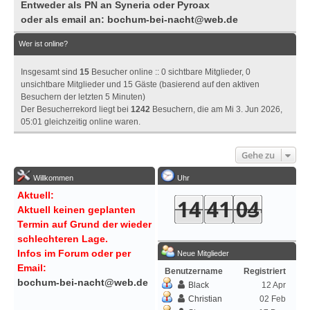
Entweder als PN an Syneria oder Pyroax
oder als email an:
bochum-bei-nacht@web.de
Wer ist online?
Insgesamt sind
15
Besucher online :: 0 sichtbare Mitglieder, 0
unsichtbare Mitglieder und 15 Gäste (basierend auf den aktiven
Besuchern der letzten 5 Minuten)
Der Besucherrekord liegt bei
1242
Besuchern, die am Mi 3. Jun 2026,
05:01 gleichzeitig online waren.
Gehe zu
Willkommen
Uhr
Aktuell:
Aktuell keinen geplanten
Termin auf Grund der wieder
schlechteren Lage.
Infos im Forum oder per
Neue Mitglieder
Email:
Benutzername
Registriert
bochum-bei-nacht@web.de
Black
12 Apr
Christian
02 Feb