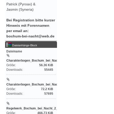
Patrick (Pyroax) &
Jasmin (Syneria)
Bei Registration bitte kurzer
Hinweis mit Forennamen
per email an:
bochum-bei-nacht@web.de
Dateianhänge-Block
Dateiname
Charakterbogen_Bochum_bei_Nacht_edit
Größe:
56.36 KiB
Downloads:
55445
Charakterbogen_Bochum_bei_Nacht_2Auflage_2...
Größe:
72.2 KiB
Downloads:
57695
Regelwerk_Bochum_bei_Nacht_2_Auflage_201701
Größe:
466.73 KiB