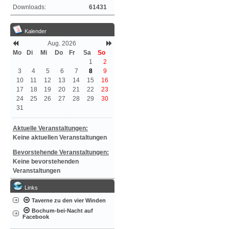
Downloads:
61431
Kalender
Aug. 2026
Mo
Di
Mi
Do
Fr
Sa
So
1
2
3
4
5
6
7
8
9
10
11
12
13
14
15
16
17
18
19
20
21
22
23
24
25
26
27
28
29
30
31
Aktuelle Veranstaltungen:
Keine aktuellen Veranstaltungen
Bevorstehende Veranstaltungen:
Keine bevorstehenden
Veranstaltungen
Links
Taverne zu den vier Winden
Bochum-bei-Nacht auf
Facebook