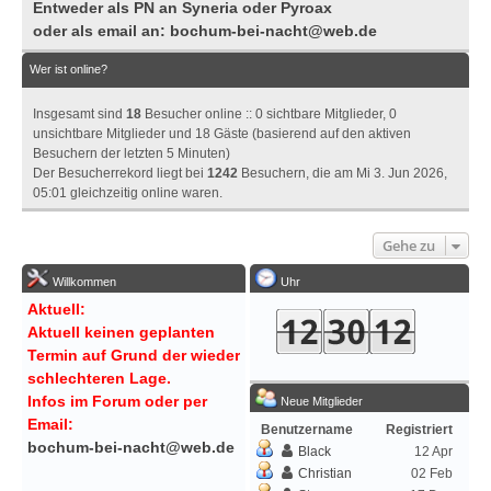
Entweder als PN an Syneria oder Pyroax
oder als email an:
bochum-bei-nacht@web.de
Wer ist online?
Insgesamt sind
18
Besucher online :: 0 sichtbare Mitglieder, 0
unsichtbare Mitglieder und 18 Gäste (basierend auf den aktiven
Besuchern der letzten 5 Minuten)
Der Besucherrekord liegt bei
1242
Besuchern, die am Mi 3. Jun 2026,
05:01 gleichzeitig online waren.
Gehe zu
Willkommen
Uhr
Aktuell:
Aktuell keinen geplanten
Termin auf Grund der wieder
schlechteren Lage.
Infos im Forum oder per
Neue Mitglieder
Email:
Benutzername
Registriert
bochum-bei-nacht@web.de
Black
12 Apr
Christian
02 Feb