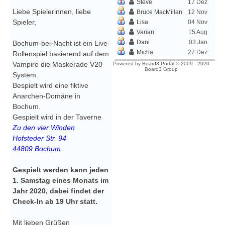
Steve
17 Dez
Liebe Spielerinnen, liebe
Bruce MacMillan
12 Nov
Spieler,
Lisa
04 Nov
Varian
15 Aug
Dani
03 Jan
Bochum-bei-Nacht ist ein Live-
Micha
27 Dez
Rollenspiel basierend auf dem
Vampire die Maskerade V20
Powered by
Board3 Portal
© 2009 - 2020
Board3 Group
System.
Bespielt wird eine fiktive
Anarchen-Domäne in
Bochum.
Gespielt wird in der Taverne
Zu den vier Winden
Hofsteder Str. 94
44809 Bochum
.
Gespielt werden kann jeden
1. Samstag eines Monats im
Jahr 2020, dabei findet der
Check-In ab 19 Uhr statt.
Mit lieben Grüßen