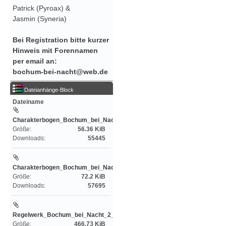
Patrick (Pyroax) &
Jasmin (Syneria)
Bei Registration bitte kurzer
Hinweis mit Forennamen
per email an:
bochum-bei-nacht@web.de
Dateianhänge-Block
Dateiname
Charakterbogen_Bochum_bei_Nacht_edit
Größe:
56.36 KiB
Downloads:
55445
Charakterbogen_Bochum_bei_Nacht_2Auflage_2...
Größe:
72.2 KiB
Downloads:
57695
Regelwerk_Bochum_bei_Nacht_2_Auflage_201701
Größe:
466.73 KiB