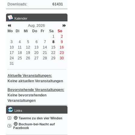
Downloads:
61431
Kalender
Aug. 2026
Mo
Di
Mi
Do
Fr
Sa
So
1
2
3
4
5
6
7
8
9
10
11
12
13
14
15
16
17
18
19
20
21
22
23
24
25
26
27
28
29
30
31
Aktuelle Veranstaltungen:
Keine aktuellen Veranstaltungen
Bevorstehende Veranstaltungen:
Keine bevorstehenden
Veranstaltungen
Links
Taverne zu den vier Winden
Bochum-bei-Nacht auf
Facebook