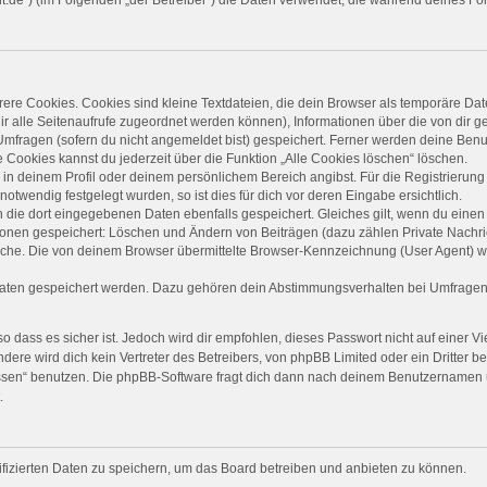
re Cookies. Cookies sind kleine Textdateien, die dein Browser als temporäre Dat
 dir alle Seitenaufrufe zugeordnet werden können), Informationen über die von dir 
mfragen (sofern du nicht angemeldet bist) gespeichert. Ferner werden deine Benut
 Cookies kannst du jederzeit über die Funktion „Alle Cookies löschen“ löschen.
, in deinem Profil oder deinem persönlichem Bereich angibst. Für die Registrieru
twendig festgelegt wurden, so ist dies für dich vor deren Eingabe ersichtlich.
n die dort eingegebenen Daten ebenfalls gespeichert. Gleiches gilt, wenn du einen 
tionen gespeichert: Löschen und Ändern von Beiträgen (dazu zählen Private Nachr
he. Die von deinem Browser übermittelte Browser-Kennzeichnung (User Agent) wird 
Daten gespeichert werden. Dazu gehören dein Abstimmungsverhalten bei Umfragen, 
 dass es sicher ist. Jedoch wird dir empfohlen, dieses Passwort nicht auf einer 
ere wird dich kein Vertreter des Betreibers, von phpBB Limited oder ein Dritter b
ssen“ benutzen. Die phpBB-Software fragt dich dann nach deinem Benutzernamen 
.
ifizierten Daten zu speichern, um das Board betreiben und anbieten zu können.