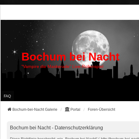
Bochum bei Nacht
"Vampire die Maskerade" Live-Rollenspiel
FAQ
Bochum-bei-Nacht Galerie
Portal
Foren-Übersicht
Bochum bei Nacht - Datenschutzerklärung
Diese Richtlinie beschreibt, wie „Bochum bei Nacht“ („http://bochum-bei-na