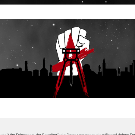
cht.de“) (im Folgenden „der Betreiber“) die Daten verwendet, die während deines