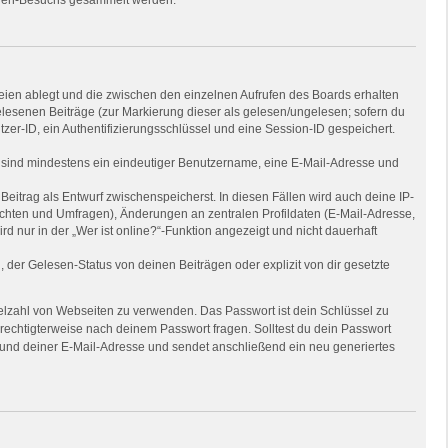
eien ablegt und die zwischen den einzelnen Aufrufen des Boards erhalten
gelesenen Beiträge (zur Markierung dieser als gelesen/ungelesen; sofern du
zer-ID, ein Authentifizierungsschlüssel und eine Session-ID gespeichert.
ng sind mindestens ein eindeutiger Benutzername, eine E-Mail-Adresse und
Beitrag als Entwurf zwischenspeicherst. In diesen Fällen wird auch deine IP-
ichten und Umfragen), Änderungen an zentralen Profildaten (E-Mail-Adresse,
nur in der „Wer ist online?“-Funktion angezeigt und nicht dauerhaft
der Gelesen-Status von deinen Beiträgen oder explizit von dir gesetzte
Vielzahl von Webseiten zu verwenden. Das Passwort ist dein Schlüssel zu
erechtigterweise nach deinem Passwort fragen. Solltest du dein Passwort
und deiner E-Mail-Adresse und sendet anschließend ein neu generiertes