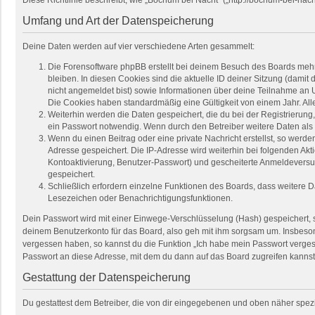
Umfang und Art der Datenspeicherung
Deine Daten werden auf vier verschiedene Arten gesammelt:
Die Forensoftware phpBB erstellt bei deinem Besuch des Boards mehre
bleiben. In diesen Cookies sind die aktuelle ID deiner Sitzung (damit
nicht angemeldet bist) sowie Informationen über deine Teilnahme an U
Die Cookies haben standardmäßig eine Gültigkeit von einem Jahr. Alle
Weiterhin werden die Daten gespeichert, die du bei der Registrierung
ein Passwort notwendig. Wenn durch den Betreiber weitere Daten als no
Wenn du einen Beitrag oder eine private Nachricht erstellst, so werde
Adresse gespeichert. Die IP-Adresse wird weiterhin bei folgenden Ak
Kontoaktivierung, Benutzer-Passwort) und gescheiterte Anmeldeversuc
gespeichert.
Schließlich erfordern einzelne Funktionen des Boards, dass weitere 
Lesezeichen oder Benachrichtigungsfunktionen.
Dein Passwort wird mit einer Einwege-Verschlüsselung (Hash) gespeichert, so
deinem Benutzerkonto für das Board, also geh mit ihm sorgsam um. Insbesond
vergessen haben, so kannst du die Funktion „Ich habe mein Passwort verge
Passwort an diese Adresse, mit dem du dann auf das Board zugreifen kannst
Gestattung der Datenspeicherung
Du gestattest dem Betreiber, die von dir eingegebenen und oben näher spez