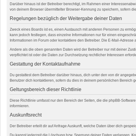
Darüber hinaus ist der Betreiber berechtigt, im Rahmen einer Interessenab
von deinem Browser übermittelter Browser-Kennung zu speichern, sofern die
Regelungen bezüglich der Weitergabe deiner Daten
Zweck eines Boards ist es, einen Austausch mit anderen Personen zu ermöglich
kann jedoch festlegen, dass einzelne Informationen nur für einen eingeschrä
Informationen im Forum oder kontaktiere den Betreiber. Die E-Mail-Adresse a
Andere als die oben genannten Daten wird der Betreiber nur mit deiner Zusti
verpflichtet ist oder die Daten zur Durchsetzung rechtlicher Interessen erforde
Gestattung der Kontaktaufnahme
Du gestattest dem Betreiber darüber hinaus, dich unter den von dir angegebe
Benutzer dich kontaktieren, sofern du dies in deinem persönlichen Bereich ge
Geltungsbereich dieser Richtlinie
Diese Richtlinie umfasst nur den Bereich der Seiten, die die phpBB-Softwar
informieren.
Auskunftsrecht
Der Betreiber erteilt dir auf Anfrage Auskunft, welche Daten über dich gespeic
Du kannst jederzeit die Löschung bzw. Sperrung deiner Daten verlangen. Kont