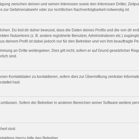
wägung zwischen deinen und seinen Interessen sowie den Interessen Dritter, Zeitp
s zur Gefahrenabwehr oder zur rechtlichen Nachverfolgbarkeit notwendig ist.
en. Du bist dir daher bewusst, dass die Daten deines Profils und die von dir erste
nkten Nutzerkreis (z. B. andere registrierte Benutzer, Administratoren etc.) zugä
us deinem Profil ist dabei jedoch nur für den Betreiber und von ihm beauftragte P
mmung an Dritte weitergeben. Dies gilt nicht, sofern er auf Grund gesetzlicher Re
rlich sind.
nen Kontaktdaten zu kontaktieren, sofern dies zur Übermittlung zentraler Informat
stattet hast.
e umfassen. Sofern der Betreiber in anderen Bereichen seiner Software weitere pe
hert sind.
aktiere hierzu bitte den Betreiber.