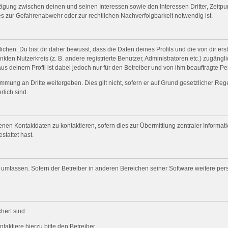
wägung zwischen deinen und seinen Interessen sowie den Interessen Dritter, Zeitp
s zur Gefahrenabwehr oder zur rechtlichen Nachverfolgbarkeit notwendig ist.
en. Du bist dir daher bewusst, dass die Daten deines Profils und die von dir erste
nkten Nutzerkreis (z. B. andere registrierte Benutzer, Administratoren etc.) zugä
us deinem Profil ist dabei jedoch nur für den Betreiber und von ihm beauftragte P
mmung an Dritte weitergeben. Dies gilt nicht, sofern er auf Grund gesetzlicher Re
rlich sind.
nen Kontaktdaten zu kontaktieren, sofern dies zur Übermittlung zentraler Informat
stattet hast.
e umfassen. Sofern der Betreiber in anderen Bereichen seiner Software weitere pe
hert sind.
aktiere hierzu bitte den Betreiber.