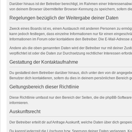
Darüber hinaus ist der Betreiber berechtigt, im Rahmen einer Interessenab
von deinem Browser übermittelter Browser-Kennung zu speichern, sofern die
Regelungen bezüglich der Weitergabe deiner Daten
Zweck eines Boards ist es, einen Austausch mit anderen Personen zu ermöglich
kann jedoch festlegen, dass einzelne Informationen nur für einen eingeschrä
Informationen im Forum oder kontaktiere den Betreiber. Die E-Mail-Adresse a
Andere als die oben genannten Daten wird der Betreiber nur mit deiner Zusti
verpflichtet ist oder die Daten zur Durchsetzung rechtlicher Interessen erforde
Gestattung der Kontaktaufnahme
Du gestattest dem Betreiber darüber hinaus, dich unter den von dir angegebe
Benutzer dich kontaktieren, sofern du dies in deinem persönlichen Bereich ge
Geltungsbereich dieser Richtlinie
Diese Richtlinie umfasst nur den Bereich der Seiten, die die phpBB-Softwar
informieren.
Auskunftsrecht
Der Betreiber erteilt dir auf Anfrage Auskunft, welche Daten über dich gespeic
Du kannst jederzeit die Löschung bzw. Sperrung deiner Daten verlangen. Kont