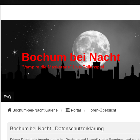
Bochum bei Nacht
"Vampire die Maskerade" Live-Rollenspiel
FAQ
Bochum-bei-Nacht Galerie
Portal
Foren-Übersicht
Bochum bei Nacht - Datenschutzerklärung
Diese Richtlinie beschreibt, wie „Bochum bei Nacht“ („http://bochum-bei-na