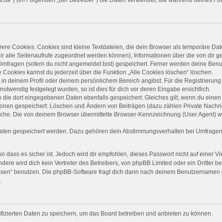
re Cookies. Cookies sind kleine Textdateien, die dein Browser als temporäre Dat
 dir alle Seitenaufrufe zugeordnet werden können), Informationen über die von dir 
mfragen (sofern du nicht angemeldet bist) gespeichert. Ferner werden deine Benut
 Cookies kannst du jederzeit über die Funktion „Alle Cookies löschen“ löschen.
, in deinem Profil oder deinem persönlichem Bereich angibst. Für die Registrieru
twendig festgelegt wurden, so ist dies für dich vor deren Eingabe ersichtlich.
n die dort eingegebenen Daten ebenfalls gespeichert. Gleiches gilt, wenn du einen 
tionen gespeichert: Löschen und Ändern von Beiträgen (dazu zählen Private Nachr
he. Die von deinem Browser übermittelte Browser-Kennzeichnung (User Agent) wird 
Daten gespeichert werden. Dazu gehören dein Abstimmungsverhalten bei Umfragen, 
 dass es sicher ist. Jedoch wird dir empfohlen, dieses Passwort nicht auf einer 
ere wird dich kein Vertreter des Betreibers, von phpBB Limited oder ein Dritter b
ssen“ benutzen. Die phpBB-Software fragt dich dann nach deinem Benutzernamen 
.
ifizierten Daten zu speichern, um das Board betreiben und anbieten zu können.