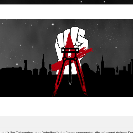
cht.de“) (im Folgenden „der Betreiber“) die Daten verwendet, die während deines