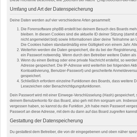
Umfang und Art der Datenspeicherung
Deine Daten werden auf vier verschiedene Arten gesammelt:
Die Forensoftware phpBB erstellt bei deinem Besuch des Boards mehre
bleiben. In diesen Cookies sind die aktuelle ID deiner Sitzung (damit
nicht angemeldet bist) sowie Informationen über deine Teilnahme an U
Die Cookies haben standardmäßig eine Gültigkeit von einem Jahr. Alle
Weiterhin werden die Daten gespeichert, die du bei der Registrierung
ein Passwort notwendig. Wenn durch den Betreiber weitere Daten als no
Wenn du einen Beitrag oder eine private Nachricht erstellst, so werde
Adresse gespeichert. Die IP-Adresse wird weiterhin bei folgenden Ak
Kontoaktivierung, Benutzer-Passwort) und gescheiterte Anmeldeversuc
gespeichert.
Schließlich erfordern einzelne Funktionen des Boards, dass weitere 
Lesezeichen oder Benachrichtigungsfunktionen.
Dein Passwort wird mit einer Einwege-Verschlüsselung (Hash) gespeichert, so
deinem Benutzerkonto für das Board, also geh mit ihm sorgsam um. Insbesond
vergessen haben, so kannst du die Funktion „Ich habe mein Passwort verge
Passwort an diese Adresse, mit dem du dann auf das Board zugreifen kannst
Gestattung der Datenspeicherung
Du gestattest dem Betreiber, die von dir eingegebenen und oben näher spez