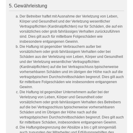
5. Gewährleistung
Der Betreiber haftet mit Ausnahme der Verletzung von Leben,
Körper und Gesundheit und der Verletzung wesentlicher
Vertragspflichten (Kardinalpflichten) nur für Schäden, die auf ein
vorsätzliches oder grob fahrlässiges Verhalten zurückzuführen
sind. Dies gilt auch für mittelbare Folgeschäden wie
insbesondere entgangenen Gewinn.
Die Haftung ist gegenüber Verbrauchern außer bei
vorsätzlichem oder grob fahrlässigem Verhalten oder bei
Schäden aus der Verletzung von Leben, Körper und Gesundheit
und der Verletzung wesentlicher Vertragspflichten
(Kardinalpflichten) auf die bei Vertragsschluss typischerweise
vorhersehbaren Schäden und im übrigen der Höhe nach auf die
vertragstypischen Durchschnittsschäden begrenzt. Dies gilt auch
für mittelbare Folgeschäden wie insbesondere entgangenen
Gewinn.
Die Haftung ist gegenüber Unternehmern außer bei der
Verletzung von Leben, Körper und Gesundheit oder
vorsätzlichem oder grob fahrlässigem Verhalten des Betreibers
auf die bei Vertragsschluss typischerweise vorhersehbaren
Schäden und im Übrigen der Höhe nach auf die
vertragstypischen Durchschnittsschäden begrenzt. Dies gilt auch
für mittelbare Schäden, insbesondere entgangenen Gewinn.
Die Haftungsbegrenzung der Absätze a bis c gilt sinngemäß
auch zugunsten der Mitarbeiter und Erfüllungsgehilfen des