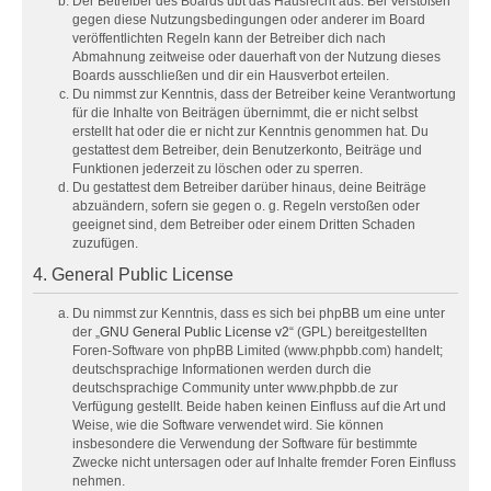
Der Betreiber des Boards übt das Hausrecht aus. Bei Verstößen
gegen diese Nutzungsbedingungen oder anderer im Board
veröffentlichten Regeln kann der Betreiber dich nach
Abmahnung zeitweise oder dauerhaft von der Nutzung dieses
Boards ausschließen und dir ein Hausverbot erteilen.
Du nimmst zur Kenntnis, dass der Betreiber keine Verantwortung
für die Inhalte von Beiträgen übernimmt, die er nicht selbst
erstellt hat oder die er nicht zur Kenntnis genommen hat. Du
gestattest dem Betreiber, dein Benutzerkonto, Beiträge und
Funktionen jederzeit zu löschen oder zu sperren.
Du gestattest dem Betreiber darüber hinaus, deine Beiträge
abzuändern, sofern sie gegen o. g. Regeln verstoßen oder
geeignet sind, dem Betreiber oder einem Dritten Schaden
zuzufügen.
4. General Public License
Du nimmst zur Kenntnis, dass es sich bei phpBB um eine unter
der „
GNU General Public License v2
“ (GPL) bereitgestellten
Foren-Software von phpBB Limited (www.phpbb.com) handelt;
deutschsprachige Informationen werden durch die
deutschsprachige Community unter www.phpbb.de zur
Verfügung gestellt. Beide haben keinen Einfluss auf die Art und
Weise, wie die Software verwendet wird. Sie können
insbesondere die Verwendung der Software für bestimmte
Zwecke nicht untersagen oder auf Inhalte fremder Foren Einfluss
nehmen.