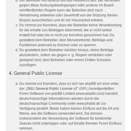
Der Betreiber des Boards übt das Hausrecht aus. Bei Verstößen
gegen diese Nutzungsbedingungen oder anderer im Board
veröffentlichten Regeln kann der Betreiber dich nach
Abmahnung zeitweise oder dauerhaft von der Nutzung dieses
Boards ausschließen und dir ein Hausverbot erteilen.
Du nimmst zur Kenntnis, dass der Betreiber keine Verantwortung
für die Inhalte von Beiträgen übernimmt, die er nicht selbst
erstellt hat oder die er nicht zur Kenntnis genommen hat. Du
gestattest dem Betreiber, dein Benutzerkonto, Beiträge und
Funktionen jederzeit zu löschen oder zu sperren.
Du gestattest dem Betreiber darüber hinaus, deine Beiträge
abzuändern, sofern sie gegen o. g. Regeln verstoßen oder
geeignet sind, dem Betreiber oder einem Dritten Schaden
zuzufügen.
4. General Public License
Du nimmst zur Kenntnis, dass es sich bei phpBB um eine unter
der „
GNU General Public License v2
“ (GPL) bereitgestellten
Foren-Software von phpBB Limited (www.phpbb.com) handelt;
deutschsprachige Informationen werden durch die
deutschsprachige Community unter www.phpbb.de zur
Verfügung gestellt. Beide haben keinen Einfluss auf die Art und
Weise, wie die Software verwendet wird. Sie können
insbesondere die Verwendung der Software für bestimmte
Zwecke nicht untersagen oder auf Inhalte fremder Foren Einfluss
nehmen.