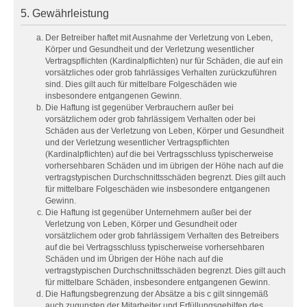
5. Gewährleistung
Der Betreiber haftet mit Ausnahme der Verletzung von Leben,
Körper und Gesundheit und der Verletzung wesentlicher
Vertragspflichten (Kardinalpflichten) nur für Schäden, die auf ein
vorsätzliches oder grob fahrlässiges Verhalten zurückzuführen
sind. Dies gilt auch für mittelbare Folgeschäden wie
insbesondere entgangenen Gewinn.
Die Haftung ist gegenüber Verbrauchern außer bei
vorsätzlichem oder grob fahrlässigem Verhalten oder bei
Schäden aus der Verletzung von Leben, Körper und Gesundheit
und der Verletzung wesentlicher Vertragspflichten
(Kardinalpflichten) auf die bei Vertragsschluss typischerweise
vorhersehbaren Schäden und im übrigen der Höhe nach auf die
vertragstypischen Durchschnittsschäden begrenzt. Dies gilt auch
für mittelbare Folgeschäden wie insbesondere entgangenen
Gewinn.
Die Haftung ist gegenüber Unternehmern außer bei der
Verletzung von Leben, Körper und Gesundheit oder
vorsätzlichem oder grob fahrlässigem Verhalten des Betreibers
auf die bei Vertragsschluss typischerweise vorhersehbaren
Schäden und im Übrigen der Höhe nach auf die
vertragstypischen Durchschnittsschäden begrenzt. Dies gilt auch
für mittelbare Schäden, insbesondere entgangenen Gewinn.
Die Haftungsbegrenzung der Absätze a bis c gilt sinngemäß
auch zugunsten der Mitarbeiter und Erfüllungsgehilfen des