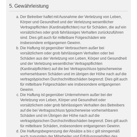
5. Gewährleistung
Der Betreiber haftet mit Ausnahme der Verletzung von Leben,
Körper und Gesundheit und der Verletzung wesentlicher
Vertragspflichten (Kardinalpflichten) nur für Schäden, die auf ein
vorsätzliches oder grob fahrlässiges Verhalten zurückzuführen
sind. Dies gilt auch für mittelbare Folgeschäden wie
insbesondere entgangenen Gewinn.
Die Haftung ist gegenüber Verbrauchern außer bei
vorsätzlichem oder grob fahrlässigem Verhalten oder bei
Schäden aus der Verletzung von Leben, Körper und Gesundheit
und der Verletzung wesentlicher Vertragspflichten
(Kardinalpflichten) auf die bei Vertragsschluss typischerweise
vorhersehbaren Schäden und im übrigen der Höhe nach auf die
vertragstypischen Durchschnittsschäden begrenzt. Dies gilt auch
für mittelbare Folgeschäden wie insbesondere entgangenen
Gewinn.
Die Haftung ist gegenüber Unternehmern außer bei der
Verletzung von Leben, Körper und Gesundheit oder
vorsätzlichem oder grob fahrlässigem Verhalten des Betreibers
auf die bei Vertragsschluss typischerweise vorhersehbaren
Schäden und im Übrigen der Höhe nach auf die
vertragstypischen Durchschnittsschäden begrenzt. Dies gilt auch
für mittelbare Schäden, insbesondere entgangenen Gewinn.
Die Haftungsbegrenzung der Absätze a bis c gilt sinngemäß
auch zugunsten der Mitarbeiter und Erfüllungsgehilfen des