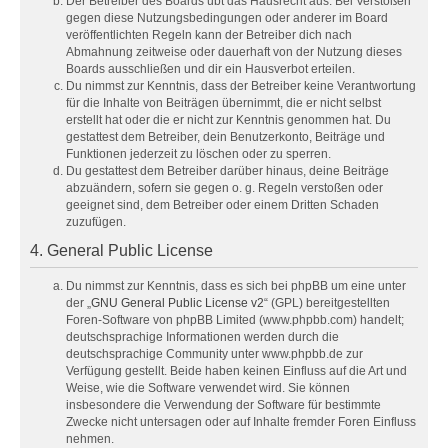
Der Betreiber des Boards übt das Hausrecht aus. Bei Verstößen
gegen diese Nutzungsbedingungen oder anderer im Board
veröffentlichten Regeln kann der Betreiber dich nach
Abmahnung zeitweise oder dauerhaft von der Nutzung dieses
Boards ausschließen und dir ein Hausverbot erteilen.
Du nimmst zur Kenntnis, dass der Betreiber keine Verantwortung
für die Inhalte von Beiträgen übernimmt, die er nicht selbst
erstellt hat oder die er nicht zur Kenntnis genommen hat. Du
gestattest dem Betreiber, dein Benutzerkonto, Beiträge und
Funktionen jederzeit zu löschen oder zu sperren.
Du gestattest dem Betreiber darüber hinaus, deine Beiträge
abzuändern, sofern sie gegen o. g. Regeln verstoßen oder
geeignet sind, dem Betreiber oder einem Dritten Schaden
zuzufügen.
4. General Public License
Du nimmst zur Kenntnis, dass es sich bei phpBB um eine unter
der „
GNU General Public License v2
“ (GPL) bereitgestellten
Foren-Software von phpBB Limited (www.phpbb.com) handelt;
deutschsprachige Informationen werden durch die
deutschsprachige Community unter www.phpbb.de zur
Verfügung gestellt. Beide haben keinen Einfluss auf die Art und
Weise, wie die Software verwendet wird. Sie können
insbesondere die Verwendung der Software für bestimmte
Zwecke nicht untersagen oder auf Inhalte fremder Foren Einfluss
nehmen.