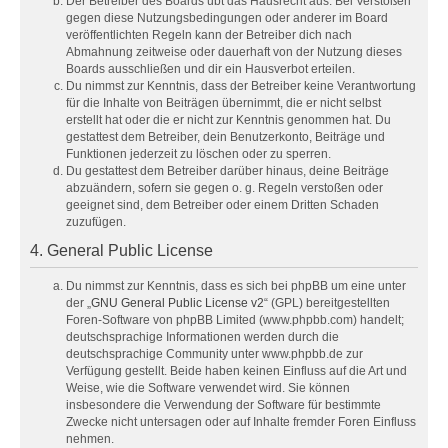
Der Betreiber des Boards übt das Hausrecht aus. Bei Verstößen
gegen diese Nutzungsbedingungen oder anderer im Board
veröffentlichten Regeln kann der Betreiber dich nach
Abmahnung zeitweise oder dauerhaft von der Nutzung dieses
Boards ausschließen und dir ein Hausverbot erteilen.
Du nimmst zur Kenntnis, dass der Betreiber keine Verantwortung
für die Inhalte von Beiträgen übernimmt, die er nicht selbst
erstellt hat oder die er nicht zur Kenntnis genommen hat. Du
gestattest dem Betreiber, dein Benutzerkonto, Beiträge und
Funktionen jederzeit zu löschen oder zu sperren.
Du gestattest dem Betreiber darüber hinaus, deine Beiträge
abzuändern, sofern sie gegen o. g. Regeln verstoßen oder
geeignet sind, dem Betreiber oder einem Dritten Schaden
zuzufügen.
4. General Public License
Du nimmst zur Kenntnis, dass es sich bei phpBB um eine unter
der „
GNU General Public License v2
“ (GPL) bereitgestellten
Foren-Software von phpBB Limited (www.phpbb.com) handelt;
deutschsprachige Informationen werden durch die
deutschsprachige Community unter www.phpbb.de zur
Verfügung gestellt. Beide haben keinen Einfluss auf die Art und
Weise, wie die Software verwendet wird. Sie können
insbesondere die Verwendung der Software für bestimmte
Zwecke nicht untersagen oder auf Inhalte fremder Foren Einfluss
nehmen.