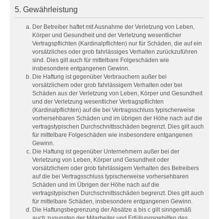
5. Gewährleistung
Der Betreiber haftet mit Ausnahme der Verletzung von Leben,
Körper und Gesundheit und der Verletzung wesentlicher
Vertragspflichten (Kardinalpflichten) nur für Schäden, die auf ein
vorsätzliches oder grob fahrlässiges Verhalten zurückzuführen
sind. Dies gilt auch für mittelbare Folgeschäden wie
insbesondere entgangenen Gewinn.
Die Haftung ist gegenüber Verbrauchern außer bei
vorsätzlichem oder grob fahrlässigem Verhalten oder bei
Schäden aus der Verletzung von Leben, Körper und Gesundheit
und der Verletzung wesentlicher Vertragspflichten
(Kardinalpflichten) auf die bei Vertragsschluss typischerweise
vorhersehbaren Schäden und im übrigen der Höhe nach auf die
vertragstypischen Durchschnittsschäden begrenzt. Dies gilt auch
für mittelbare Folgeschäden wie insbesondere entgangenen
Gewinn.
Die Haftung ist gegenüber Unternehmern außer bei der
Verletzung von Leben, Körper und Gesundheit oder
vorsätzlichem oder grob fahrlässigem Verhalten des Betreibers
auf die bei Vertragsschluss typischerweise vorhersehbaren
Schäden und im Übrigen der Höhe nach auf die
vertragstypischen Durchschnittsschäden begrenzt. Dies gilt auch
für mittelbare Schäden, insbesondere entgangenen Gewinn.
Die Haftungsbegrenzung der Absätze a bis c gilt sinngemäß
auch zugunsten der Mitarbeiter und Erfüllungsgehilfen des