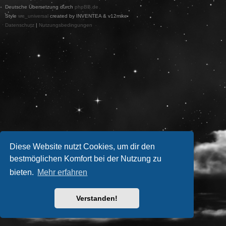
Deutsche Übersetzung durch
phpBB.de
Style
we_universal
created by INVENTEA & v12mike
Datenschutz
|
Nutzungsbedingungen
Diese Website nutzt Cookies, um dir den
bestmöglichen Komfort bei der Nutzung zu
bieten.
Mehr erfahren
Verstanden!