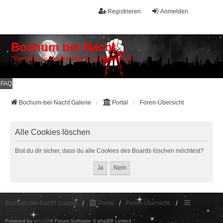
Registrieren
Anmelden
Bochum bei Nacht
"Vampire die Maskerade" Live-Rollenspiel
FAQ
Bochum-bei-Nacht Galerie
Portal
Foren-Übersicht
Alle Cookies löschen
Bist du dir sicher, dass du alle Cookies des Boards löschen möchtest?
Bochum-bei-Nacht Galerie
Portal
Foren-Übersicht
Powered by
phpBB
® Forum Software © phpBB Limited