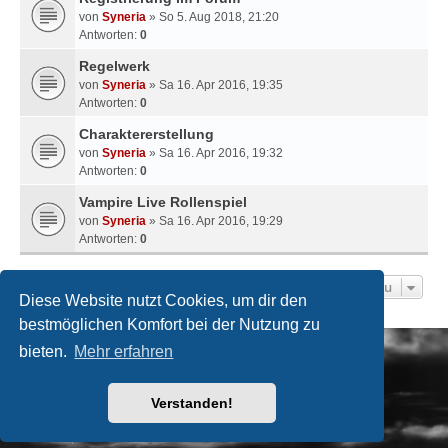
von
Syneria
» So 5. Aug 2018, 21:20
Antworten:
0
Regelwerk
von
Syneria
» Sa 16. Apr 2016, 19:35
Antworten:
0
Charaktererstellung
von
Syneria
» Sa 16. Apr 2016, 19:32
Antworten:
0
Vampire Live Rollenspiel
von
Syneria
» Sa 16. Apr 2016, 19:29
Antworten:
0
Gehe Zu
Diese Website nutzt Cookies, um dir den
bestmöglichen Komfort bei der Nutzung zu
Bochum-bei-Nacht Galerie
Portal
Foren-Übersicht
bieten.
Mehr erfahren
Powered by
phpBB
® Forum Software © phpBB Limited
Verstanden!
Deutsche Übersetzung durch
phpBB.de
Style
we_universal
created by INVENTEA & v12mike
Datenschutz
|
Nutzungsbedingungen