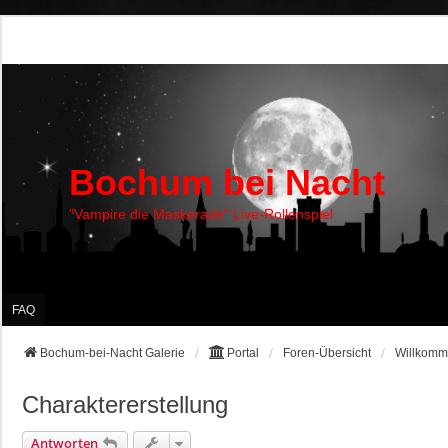
Bochum bei Nacht
"Vampire die Maskerade" Live-Rollenspiel
FAQ
Bochum-bei-Nacht Galerie
Portal
Foren-Übersicht
Willkom
Charaktererstellung
Antworten