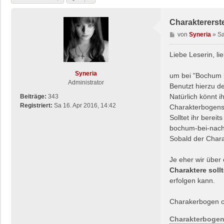
Charaktererst
B
von
Syneria
»
Sa
e
i
Liebe Leserin, li
t
r
Syneria
um bei "Bochum b
a
Administrator
Benutzt hierzu d
g
Natürlich könnt i
Beiträge:
343
Registriert:
Sa 16. Apr 2016, 14:42
Charakterbogens b
Solltet ihr berei
bochum-bei-nac
Sobald der Chara
Je eher wir über
Charaktere soll
erfolgen kann.
Charakerbogen o
Charakterboge