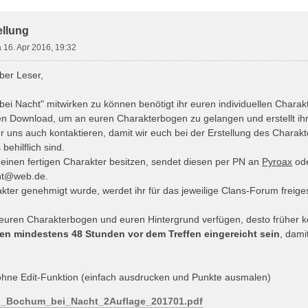
ellung
 16. Apr 2016, 19:32
eber Leser,
ei Nacht" mitwirken zu können benötigt ihr euren individuellen Charakt
en Download, um an euren Charakterbogen zu gelangen und erstellt ihn
hr uns auch kontaktieren, damit wir euch bei der Erstellung des Charak
ehilflich sind.
ts einen fertigen Charakter besitzen, sendet diesen per PN an
Pyroax
od
ht@web.de
.
kter genehmigt wurde, werdet ihr für das jeweilige Clans-Forum freiges
 euren Charakterbogen und euren Hintergrund verfügen, desto früher kö
ten mindestens 48 Stunden vor dem Treffen eingereicht sein
, dami
hne Edit-Funktion (einfach ausdrucken und Punkte ausmalen)
n_Bochum_bei_Nacht_2Auflage_201701.pdf