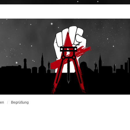
men
Begrüßung