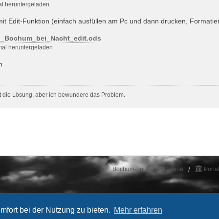
al heruntergeladen
t Edit-Funktion (einfach ausfüllen am Pc und dann drucken, Formatier
n_Bochum_bei_Nacht_edit.ods
mal heruntergeladen
n
t die Lösung, aber ich bewundere das Problem.
Bochum-bei-Nacht Galerie
Porta
mfort bei der Nutzung zu bieten.
Mehr erfahren