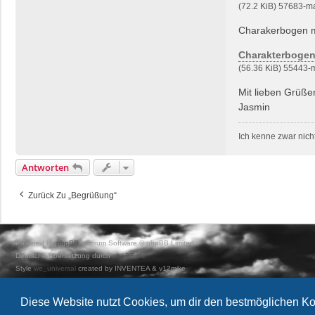
(72.2 KiB) 57683-m
Charakerbogen mi
Charakterboge
(56.36 KiB) 55443-
Mit lieben Grüße
Jasmin
Ich kenne zwar nich
Antworten
Zurück Zu „Begrüßung“
Powered by
phpBB
® Forum Software © phpBB Limited
Deutsche Übersetzung durch
phpBB.de
Style
we_universal
created by INVENTEA & v12mike
Datenschutz
|
Nutzungsbedingungen
Diese Website nutzt Cookies, um dir den bestmöglichen Ko